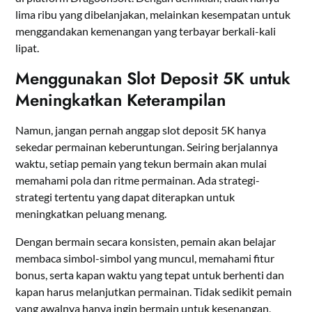
lima ribu yang dibelanjakan, melainkan kesempatan untuk
menggandakan kemenangan yang terbayar berkali-kali
lipat.
Menggunakan Slot Deposit 5K untuk
Meningkatkan Keterampilan
Namun, jangan pernah anggap slot deposit 5K hanya
sekedar permainan keberuntungan. Seiring berjalannya
waktu, setiap pemain yang tekun bermain akan mulai
memahami pola dan ritme permainan. Ada strategi-
strategi tertentu yang dapat diterapkan untuk
meningkatkan peluang menang.
Dengan bermain secara konsisten, pemain akan belajar
membaca simbol-simbol yang muncul, memahami fitur
bonus, serta kapan waktu yang tepat untuk berhenti dan
kapan harus melanjutkan permainan. Tidak sedikit pemain
yang awalnya hanya ingin bermain untuk kesenangan,