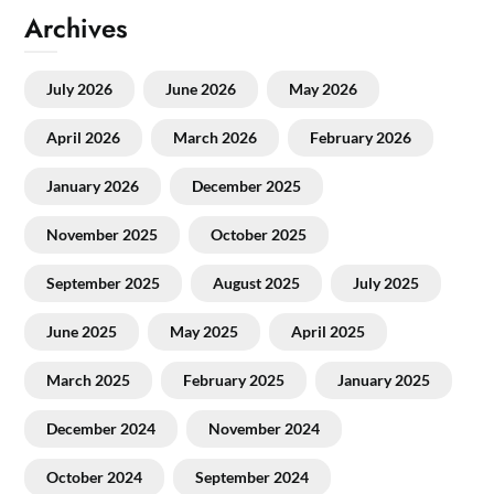
Archives
July 2026
June 2026
May 2026
April 2026
March 2026
February 2026
January 2026
December 2025
November 2025
October 2025
September 2025
August 2025
July 2025
June 2025
May 2025
April 2025
March 2025
February 2025
January 2025
December 2024
November 2024
October 2024
September 2024