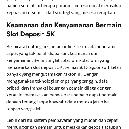
namun setelah beberapa putaran, mereka mulai merasakan
kepuasan tersendiri dari strategi yang mereka terapkan.
Keamanan dan Kenyamanan Bermain
Slot Deposit 5K
Berbicara tentang perjudian online, tentu ada beberapa
aspek yang tak boleh diabaikan: keamanan dan
kenyamanan. Beruntunglah, platform-platform yang
menawarkan slot deposit 5K, termasuk Dragoonsoft, telah
banyak yang mengutamakan faktor ini. Dengan
menggunakan teknologi enkripsi yang canggih, data
pribadi dan transaksi keuangan pemain dijaga dengan
ketat. Ini memastikan bahwa para pemain dapat bermain
dengan tenang tanpa khawatir data mereka jatuh ke
tangan yang salah.
Lebih dari itu, sistem pembayaran yang mudah dan cepat
memungkinkan pemain untuk melakukan deposit ataupun