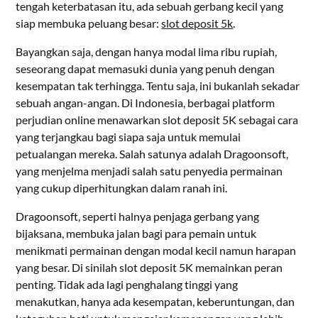
tengah keterbatasan itu, ada sebuah gerbang kecil yang
siap membuka peluang besar:
slot deposit 5k
.
Bayangkan saja, dengan hanya modal lima ribu rupiah,
seseorang dapat memasuki dunia yang penuh dengan
kesempatan tak terhingga. Tentu saja, ini bukanlah sekadar
sebuah angan-angan. Di Indonesia, berbagai platform
perjudian online menawarkan slot deposit 5K sebagai cara
yang terjangkau bagi siapa saja untuk memulai
petualangan mereka. Salah satunya adalah Dragoonsoft,
yang menjelma menjadi salah satu penyedia permainan
yang cukup diperhitungkan dalam ranah ini.
Dragoonsoft, seperti halnya penjaga gerbang yang
bijaksana, membuka jalan bagi para pemain untuk
menikmati permainan dengan modal kecil namun harapan
yang besar. Di sinilah slot deposit 5K memainkan peran
penting. Tidak ada lagi penghalang tinggi yang
menakutkan, hanya ada kesempatan, keberuntungan, dan