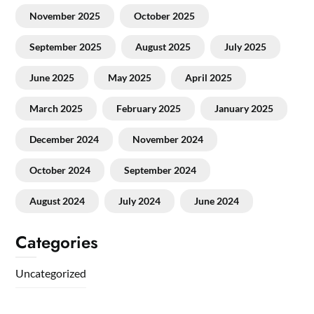
November 2025
October 2025
September 2025
August 2025
July 2025
June 2025
May 2025
April 2025
March 2025
February 2025
January 2025
December 2024
November 2024
October 2024
September 2024
August 2024
July 2024
June 2024
Categories
Uncategorized