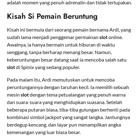
adalah momen yang penuh adrenalin dan tidak terlupakan.
Kisah Si Pemain Beruntung
Kisah ini bermula dari seorang pemain bernama Ardi, yang
sudah lama menjadi penggemar permainan
slot
online.
Awalnya, ia hanya bermain untuk hiburan di waktu
senggang, tanpa berharap menang besar. Namun,
keberuntungan besar datang saat ia mencoba salah satu
slot
di Spinix yang sedang populer.
Pada malam itu, Ardi memutuskan untuk mencoba
peruntungannya dengan taruhan kecil. Ia memilih sebuah
mesin
slot
dengan tema petualangan yang penuh warna
dan suara-suara yang menghidupkan suasana. Setelah
beberapa putaran biasa, tiba-tiba gulungan berhenti pada
kombinasi simbol jackpot yang sangat langka. Jantungnya
berdegup kencang, dan layar pun menampilkan angka
kemenangan yang luar biasa besar.