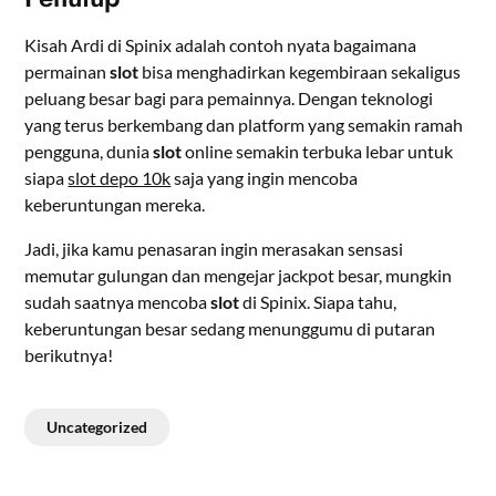
Kisah Ardi di Spinix adalah contoh nyata bagaimana
permainan
slot
bisa menghadirkan kegembiraan sekaligus
peluang besar bagi para pemainnya. Dengan teknologi
yang terus berkembang dan platform yang semakin ramah
pengguna, dunia
slot
online semakin terbuka lebar untuk
siapa
slot depo 10k
saja yang ingin mencoba
keberuntungan mereka.
Jadi, jika kamu penasaran ingin merasakan sensasi
memutar gulungan dan mengejar jackpot besar, mungkin
sudah saatnya mencoba
slot
di Spinix. Siapa tahu,
keberuntungan besar sedang menunggumu di putaran
berikutnya!
Uncategorized