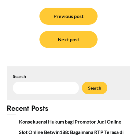
Post
navigation
Previous post
Next post
Search
Search
Recent Posts
Konsekuensi Hukum bagi Promotor Judi Online
Slot Online Betwin188: Bagaimana RTP Terasa di