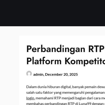
Skip
to
content
Perbandingan RTP
Platform Kompetit
admin,
December 20, 2025
Dalam dunia hiburan digital, banyak pemain dew
salah satu faktor yang memengaruhi pengalaman
login
, memahami RTP menjadi bagian dari cara meni
membahas perbandingan RTP di Luna99 dengan 