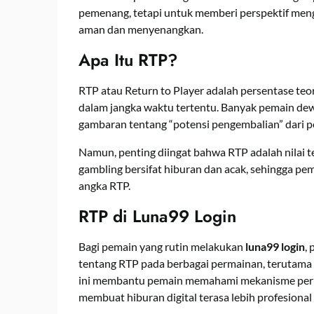
pemenang, tetapi untuk memberi perspektif men
aman dan menyenangkan.
Apa Itu RTP?
RTP atau Return to Player adalah persentase teor
dalam jangka waktu tertentu. Banyak pemain dew
gambaran tentang “potensi pengembalian” dari 
Namun, penting diingat bahwa RTP adalah nilai te
gambling bersifat hiburan dan acak, sehingga p
angka RTP.
RTP di Luna99 Login
Bagi pemain yang rutin melakukan
luna99 login
,
tentang RTP pada berbagai permainan, terutama s
ini membantu pemain memahami mekanisme perm
membuat hiburan digital terasa lebih profesional 