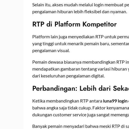
Selain itu, akses mudah melalui login membuat 
pengalaman hiburan lebih fleksibel dan nyaman.
RTP di Platform Kompetitor
Platform lain juga menyediakan RTP untuk per
yang tinggi untuk menarik pemain baru, sementar
pengalaman visual.
Pemain dewasa biasanya membandingkan RTP ini
mendapatkan gambaran tentang variasi hiburan y
dari keseluruhan pengalaman digital.
Perbandingan: Lebih dari Sek
Ketika membandingkan RTP antara
luna99 login
bahwa angka saja tidak cukup. Faktor kenyamanan 
dukungan customer service juga sangat memengar
Banyak pemain menyadari bahwa meski RTP di sat