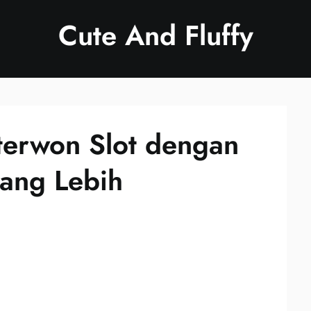
Cute And Fluffy
terwon Slot dengan
ang Lebih