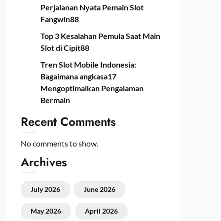
Perjalanan Nyata Pemain Slot
Fangwin88
Top 3 Kesalahan Pemula Saat Main
Slot di Cipit88
Tren Slot Mobile Indonesia:
Bagaimana angkasa17
Mengoptimalkan Pengalaman
Bermain
Recent Comments
No comments to show.
Archives
July 2026
June 2026
May 2026
April 2026