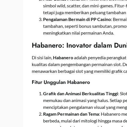
simbol wild, scatter, dan mini-games. Fitu
tetapi juga memberikan peluang tambahan
Pengalaman Bermain di PP Casino
: Berma
tambahan, seperti bonus sambutan, promosi
meningkatkan nilai permainan Anda.
Habanero: Inovator dalam Duni
Di sisi lain,
Habanero
adalah penyedia perangkat 
kualitas dalam pengembangan permainan slot. De
menawarkan berbagai slot yang memiliki grafik 
Fitur Unggulan Habanero
Grafik dan Animasi Berkualitas Tinggi
: Sl
memukau dan animasi yang halus. Setiap pe
menciptakan pengalaman visual yang meng
Ragam Permainan dan Tema
: Habanero me
berbeda, mulai dari mitologi hingga masa 