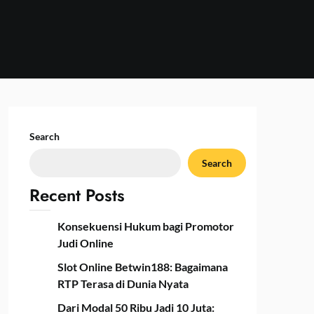
Search
Search
Recent Posts
Konsekuensi Hukum bagi Promotor
Judi Online
Slot Online Betwin188: Bagaimana
RTP Terasa di Dunia Nyata
Dari Modal 50 Ribu Jadi 10 Juta: