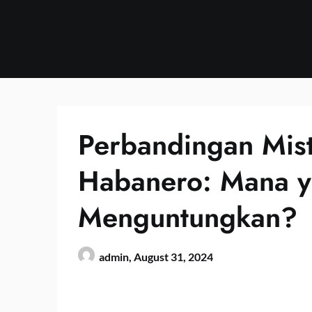
Skip
to
content
Perbandingan Mis
Habanero: Mana y
Menguntungkan?
admin,
August 31, 2024