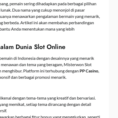
bang, pemain sering dihadapkan pada berbagai pilihan
t lunak. Dua nama yang cukup menonjol di pasar
duanya menawarkan pengalaman bermain yang menarik,
ng berbeda. Artikel ini akan membahas perbandingan
bantu Anda menentukan mana yang lebih
dalam Dunia Slot Online
pemain di Indonesia dengan desainnya yang menarik
yang menawan dan tema yang beragam, Misterwon Slot
 menghibur. Platform ini terhubung dengan
PP Casino
,
ponsif dan berbagai promosi menarik.
dikenal dengan tema-tema yang kreatif dan bervariasi.
 yang memikat, setiap tema dirancang dengan detail
sif.
awarkan berbagai fitur bonus yang menggiurkan, seperti