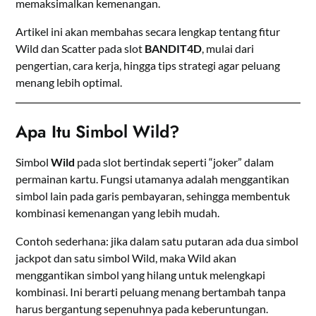
memaksimalkan kemenangan.
Artikel ini akan membahas secara lengkap tentang fitur
Wild dan Scatter pada slot
BANDIT4D
, mulai dari
pengertian, cara kerja, hingga tips strategi agar peluang
menang lebih optimal.
Apa Itu Simbol Wild?
Simbol
Wild
pada slot bertindak seperti “joker” dalam
permainan kartu. Fungsi utamanya adalah menggantikan
simbol lain pada garis pembayaran, sehingga membentuk
kombinasi kemenangan yang lebih mudah.
Contoh sederhana: jika dalam satu putaran ada dua simbol
jackpot dan satu simbol Wild, maka Wild akan
menggantikan simbol yang hilang untuk melengkapi
kombinasi. Ini berarti peluang menang bertambah tanpa
harus bergantung sepenuhnya pada keberuntungan.