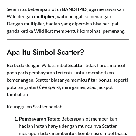
Selain itu, beberapa slot di
BANDIT4D
juga menawarkan
Wild dengan
multiplier
, yaitu pengali kemenangan.
Dengan multiplier, hadiah yang diperoleh bisa berlipat
ganda ketika Wild ikut membentuk kombinasi pemenang.
Apa Itu Simbol Scatter?
Berbeda dengan Wild, simbol
Scatter
tidak harus muncul
pada garis pembayaran tertentu untuk memberikan
kemenangan. Scatter biasanya memicu
fitur bonus
, seperti
putaran gratis (
free spins
), mini games, atau jackpot
tambahan.
Keunggulan Scatter adalah:
Pembayaran Tetap
: Beberapa slot memberikan
hadiah instan hanya dengan munculnya Scatter,
meskipun tidak membentuk kombinasi simbol biasa.