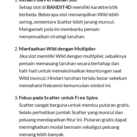
Setiap slot di
BANDIT4D
memiliki karakteristik
berbeda. Beberapa slot menampilkan Wild lebih
sering, sementara Scatter lebih jarang muncul.
Mengamati pola ini membantu pemain
menyesuaikan strategi taruhan.
Manfaatkan Wild dengan Multiplier
Jika slot memiliki Wild dengan multiplier, sebaiknya
pemain memasang taruhan secara bertahap dan
hati-hati untuk memaksimalkan keuntungan saat
Wild muncul. Hindari taruhan terlalu besar sebelum
memahami frekuensi kemunculan simbol ini.
Fokus pada Scatter untuk Free Spins
Scatter sangat berguna untuk memicu putaran gratis.
Selalu perhatikan jumlah Scatter yang muncul dan
peluang mendapatkan fitur ini. Putaran gratis dapat
meningkatkan modal bermain sekaligus peluang
menang lebih banyak.