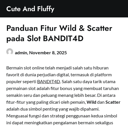
Skip
Cute And Fluffy
to
content
Panduan Fitur Wild & Scatter
pada Slot BANDIT4D
admin,
November 8, 2025
Bermain slot online telah menjadi salah satu hiburan
favorit di dunia perjudian digital, termasuk di platform
populer seperti
BANDIT4D
. Salah satu daya tarik utama
permainan slot adalah fitur bonus yang membuat taruhan
semakin seru dan peluang menang lebih besar. Di antara
fitur-fitur yang paling dicari oleh pemain,
Wild
dan
Scatter
adalah dua simbol penting yang wajib dipahami.
Menguasai fungsi dan strategi penggunaan kedua simbol
ini dapat meningkatkan pengalaman bermain sekaligus