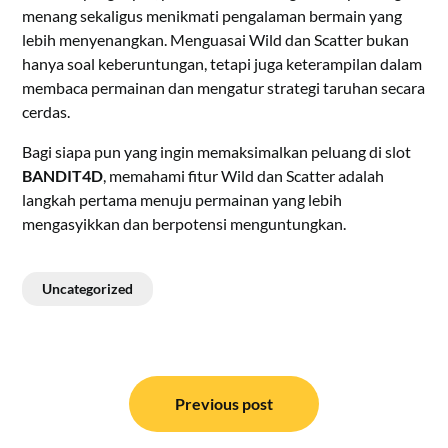
menang sekaligus menikmati pengalaman bermain yang
lebih menyenangkan. Menguasai Wild dan Scatter bukan
hanya soal keberuntungan, tetapi juga keterampilan dalam
membaca permainan dan mengatur strategi taruhan secara
cerdas.
Bagi siapa pun yang ingin memaksimalkan peluang di slot
BANDIT4D
, memahami fitur Wild dan Scatter adalah
langkah pertama menuju permainan yang lebih
mengasyikkan dan berpotensi menguntungkan.
Uncategorized
Post
navigation
Previous post