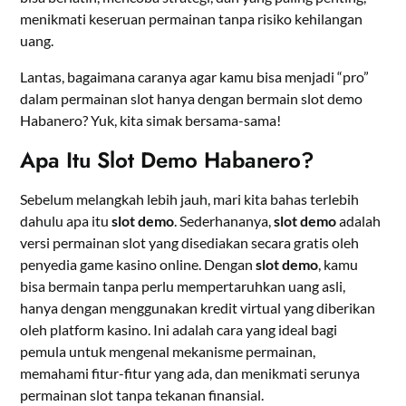
menikmati keseruan permainan tanpa risiko kehilangan
uang.
Lantas, bagaimana caranya agar kamu bisa menjadi “pro”
dalam permainan slot hanya dengan bermain slot demo
Habanero? Yuk, kita simak bersama-sama!
Apa Itu Slot Demo Habanero?
Sebelum melangkah lebih jauh, mari kita bahas terlebih
dahulu apa itu
slot demo
. Sederhananya,
slot demo
adalah
versi permainan slot yang disediakan secara gratis oleh
penyedia game kasino online. Dengan
slot demo
, kamu
bisa bermain tanpa perlu mempertaruhkan uang asli,
hanya dengan menggunakan kredit virtual yang diberikan
oleh platform kasino. Ini adalah cara yang ideal bagi
pemula untuk mengenal mekanisme permainan,
memahami fitur-fitur yang ada, dan menikmati serunya
permainan slot tanpa tekanan finansial.