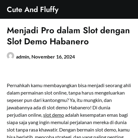
Skip
Cute And Fluffy
to
content
Menjadi Pro dalam Slot dengan
Slot Demo Habanero
admin,
November 16, 2024
Pernahkah kamu membayangkan bisa menjadi seorang ahli
dalam permainan slot online, tanpa harus mengeluarkan
sepeser pun dari kantongmu? Ya, itu mungkin, dan
jawabannya ada di slot demo Habanero! Di dunia
perjudian online,
slot demo
adalah kesempatan emas bagi
siapa saja yang ingin memulai perjalanan mereka di dunia
slot tanpa rasa khawatir. Dengan bermain slot demo, kamu
bisa berlatih, mencoba strategi, dan yang paling penting,