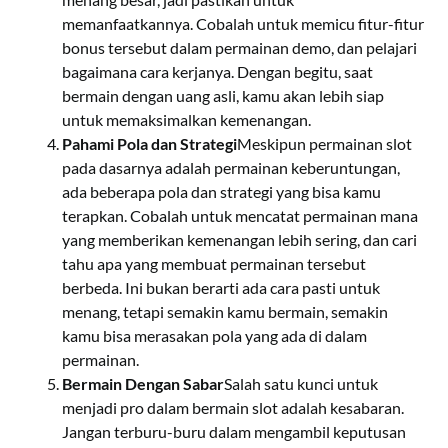
memanfaatkannya. Cobalah untuk memicu fitur-fitur
bonus tersebut dalam permainan demo, dan pelajari
bagaimana cara kerjanya. Dengan begitu, saat
bermain dengan uang asli, kamu akan lebih siap
untuk memaksimalkan kemenangan.
Pahami Pola dan Strategi
Meskipun permainan slot
pada dasarnya adalah permainan keberuntungan,
ada beberapa pola dan strategi yang bisa kamu
terapkan. Cobalah untuk mencatat permainan mana
yang memberikan kemenangan lebih sering, dan cari
tahu apa yang membuat permainan tersebut
berbeda. Ini bukan berarti ada cara pasti untuk
menang, tetapi semakin kamu bermain, semakin
kamu bisa merasakan pola yang ada di dalam
permainan.
Bermain Dengan Sabar
Salah satu kunci untuk
menjadi pro dalam bermain slot adalah kesabaran.
Jangan terburu-buru dalam mengambil keputusan