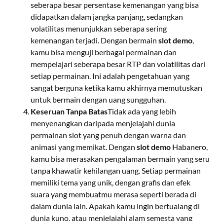
seberapa besar persentase kemenangan yang bisa
didapatkan dalam jangka panjang, sedangkan
volatilitas menunjukkan seberapa sering
kemenangan terjadi. Dengan bermain
slot demo
,
kamu bisa menguji berbagai permainan dan
mempelajari seberapa besar RTP dan volatilitas dari
setiap permainan. Ini adalah pengetahuan yang
sangat berguna ketika kamu akhirnya memutuskan
untuk bermain dengan uang sungguhan.
Keseruan Tanpa Batas
Tidak ada yang lebih
menyenangkan daripada menjelajahi dunia
permainan slot yang penuh dengan warna dan
animasi yang memikat. Dengan
slot demo
Habanero,
kamu bisa merasakan pengalaman bermain yang seru
tanpa khawatir kehilangan uang. Setiap permainan
memiliki tema yang unik, dengan grafis dan efek
suara yang membuatmu merasa seperti berada di
dalam dunia lain. Apakah kamu ingin bertualang di
dunia kuno, atau menjelajahi alam semesta yang