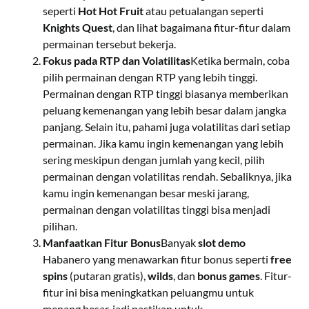
seperti
Hot Hot Fruit
atau petualangan seperti
Knights Quest
, dan lihat bagaimana fitur-fitur dalam
permainan tersebut bekerja.
Fokus pada RTP dan Volatilitas
Ketika bermain, coba
pilih permainan dengan RTP yang lebih tinggi.
Permainan dengan RTP tinggi biasanya memberikan
peluang kemenangan yang lebih besar dalam jangka
panjang. Selain itu, pahami juga volatilitas dari setiap
permainan. Jika kamu ingin kemenangan yang lebih
sering meskipun dengan jumlah yang kecil, pilih
permainan dengan volatilitas rendah. Sebaliknya, jika
kamu ingin kemenangan besar meski jarang,
permainan dengan volatilitas tinggi bisa menjadi
pilihan.
Manfaatkan Fitur Bonus
Banyak
slot demo
Habanero yang menawarkan fitur bonus seperti
free
spins
(putaran gratis),
wilds
, dan
bonus games
. Fitur-
fitur ini bisa meningkatkan peluangmu untuk
menang besar, jadi pastikan untuk