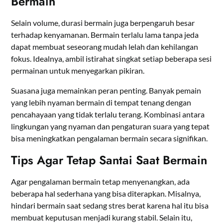
Bermain
Selain volume, durasi bermain juga berpengaruh besar
terhadap kenyamanan. Bermain terlalu lama tanpa jeda
dapat membuat seseorang mudah lelah dan kehilangan
fokus. Idealnya, ambil istirahat singkat setiap beberapa sesi
permainan untuk menyegarkan pikiran.
Suasana juga memainkan peran penting. Banyak pemain
yang lebih nyaman bermain di tempat tenang dengan
pencahayaan yang tidak terlalu terang. Kombinasi antara
lingkungan yang nyaman dan pengaturan suara yang tepat
bisa meningkatkan pengalaman bermain secara signifikan.
Tips Agar Tetap Santai Saat Bermain
Agar pengalaman bermain tetap menyenangkan, ada
beberapa hal sederhana yang bisa diterapkan. Misalnya,
hindari bermain saat sedang stres berat karena hal itu bisa
membuat keputusan menjadi kurang stabil. Selain itu,