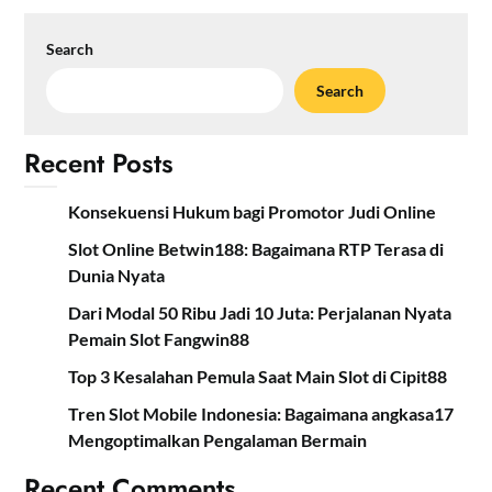
Search
Search
Recent Posts
Konsekuensi Hukum bagi Promotor Judi Online
Slot Online Betwin188: Bagaimana RTP Terasa di
Dunia Nyata
Dari Modal 50 Ribu Jadi 10 Juta: Perjalanan Nyata
Pemain Slot Fangwin88
Top 3 Kesalahan Pemula Saat Main Slot di Cipit88
Tren Slot Mobile Indonesia: Bagaimana angkasa17
Mengoptimalkan Pengalaman Bermain
Recent Comments