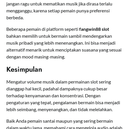
jangan ragu untuk mematikan musik jika dirasa terlalu
mengganggu, karena setiap pemain punya preferensi
berbeda.
Beberapa pemain di platform seperti
fangwin88 slot
bahkan memilih untuk bermain sambil mendengarkan
musik pribadi yang lebih menenangkan. Ini bisa menjadi
alternatif menarik untuk menciptakan suasana yang sesuai
dengan mood masing-masing.
Kesimpulan
Mengatur volume musik dalam permainan slot sering
dianggap hal kecil, padahal dampaknya cukup besar
terhadap kenyamanan dan konsentrasi. Dengan
pengaturan yang tepat, pengalaman bermain bisa menjadi
lebih seimbang, menyenangkan, dan tidak melelahkan.
Baik Anda pemain santai maupun yang sering bermain
dalam waktu lama, memahami cara mengelola audio adalah