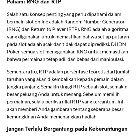
Pahami RNG dan RTP
Salah satu konsep penting yang perlu dipahami dalam
bermain slot online adalah Random Number Generator
(RNG) dan Return to Player (RTP). RNG adalah algoritma
yang digunakan untuk memastikan bahwa setiap putaran
pada slot adalah acak dan tidak dapat diprediksi. Di IDN
Poker, semua slot menggunakan RNG untuk memastikan
bahwa permainan tetap adil dan bebas dari manipulasi.
Sementara itu, RTP adalah persentase teoretis dari jumlah
taruhan yang akan dikembalikan kepada pemain dalam
jangka panjang. Semakin tinggi RTP sebuah slot, semakin
besar peluang Anda untuk menang. Sebelum memilih
permainan, selalu periksa nilai RTP yang tercantum. Ini
akan memberi Anda gambaran tentang seberapa besar
kemungkinan Anda memenangkan hadiah.
Jangan Terlalu Bergantung pada Keberuntungan