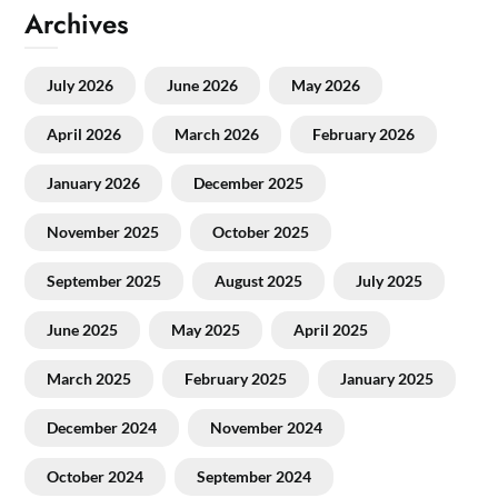
Archives
July 2026
June 2026
May 2026
April 2026
March 2026
February 2026
January 2026
December 2025
November 2025
October 2025
September 2025
August 2025
July 2025
June 2025
May 2025
April 2025
March 2025
February 2025
January 2025
December 2024
November 2024
October 2024
September 2024