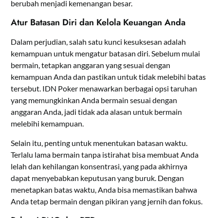
berubah menjadi kemenangan besar.
Atur Batasan Diri dan Kelola Keuangan Anda
Dalam perjudian, salah satu kunci kesuksesan adalah
kemampuan untuk mengatur batasan diri. Sebelum mulai
bermain, tetapkan anggaran yang sesuai dengan
kemampuan Anda dan pastikan untuk tidak melebihi batas
tersebut. IDN Poker menawarkan berbagai opsi taruhan
yang memungkinkan Anda bermain sesuai dengan
anggaran Anda, jadi tidak ada alasan untuk bermain
melebihi kemampuan.
Selain itu, penting untuk menentukan batasan waktu.
Terlalu lama bermain tanpa istirahat bisa membuat Anda
lelah dan kehilangan konsentrasi, yang pada akhirnya
dapat menyebabkan keputusan yang buruk. Dengan
menetapkan batas waktu, Anda bisa memastikan bahwa
Anda tetap bermain dengan pikiran yang jernih dan fokus.