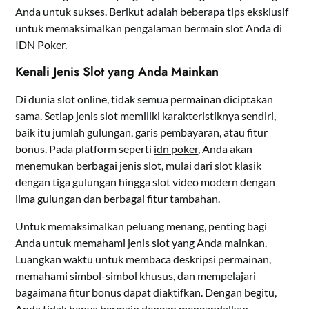
Anda untuk sukses. Berikut adalah beberapa tips eksklusif
untuk memaksimalkan pengalaman bermain slot Anda di
IDN Poker.
Kenali Jenis Slot yang Anda Mainkan
Di dunia slot online, tidak semua permainan diciptakan
sama. Setiap jenis slot memiliki karakteristiknya sendiri,
baik itu jumlah gulungan, garis pembayaran, atau fitur
bonus. Pada platform seperti
idn poker
, Anda akan
menemukan berbagai jenis slot, mulai dari slot klasik
dengan tiga gulungan hingga slot video modern dengan
lima gulungan dan berbagai fitur tambahan.
Untuk memaksimalkan peluang menang, penting bagi
Anda untuk memahami jenis slot yang Anda mainkan.
Luangkan waktu untuk membaca deskripsi permainan,
memahami simbol-simbol khusus, dan mempelajari
bagaimana fitur bonus dapat diaktifkan. Dengan begitu,
Anda tidak hanya bermain dengan mengandalkan