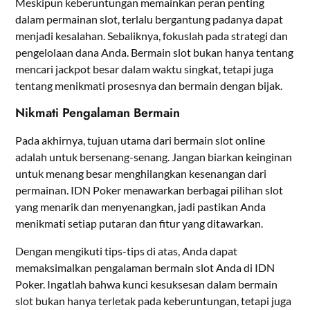
Meskipun keberuntungan memainkan peran penting
dalam permainan slot, terlalu bergantung padanya dapat
menjadi kesalahan. Sebaliknya, fokuslah pada strategi dan
pengelolaan dana Anda. Bermain slot bukan hanya tentang
mencari jackpot besar dalam waktu singkat, tetapi juga
tentang menikmati prosesnya dan bermain dengan bijak.
Nikmati Pengalaman Bermain
Pada akhirnya, tujuan utama dari bermain slot online
adalah untuk bersenang-senang. Jangan biarkan keinginan
untuk menang besar menghilangkan kesenangan dari
permainan. IDN Poker menawarkan berbagai pilihan slot
yang menarik dan menyenangkan, jadi pastikan Anda
menikmati setiap putaran dan fitur yang ditawarkan.
Dengan mengikuti tips-tips di atas, Anda dapat
memaksimalkan pengalaman bermain slot Anda di IDN
Poker. Ingatlah bahwa kunci kesuksesan dalam bermain
slot bukan hanya terletak pada keberuntungan, tetapi juga