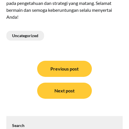
pada pengetahuan dan strategi yang matang. Selamat
bermain dan semoga keberuntungan selalu menyertai
Anda!
Uncategorized
Post
navigation
Previous post
Next post
Search