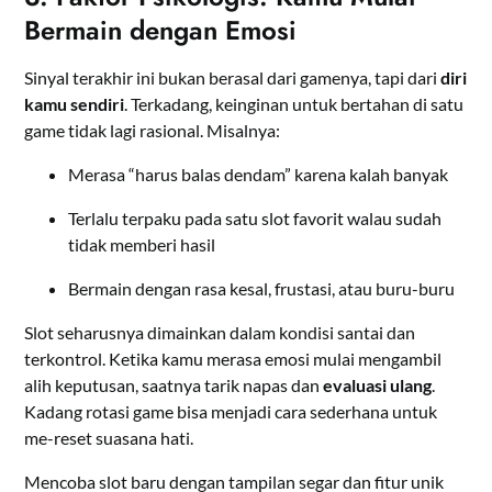
Bermain dengan Emosi
Sinyal terakhir ini bukan berasal dari gamenya, tapi dari
diri
kamu sendiri
. Terkadang, keinginan untuk bertahan di satu
game tidak lagi rasional. Misalnya:
Merasa “harus balas dendam” karena kalah banyak
Terlalu terpaku pada satu slot favorit walau sudah
tidak memberi hasil
Bermain dengan rasa kesal, frustasi, atau buru-buru
Slot seharusnya dimainkan dalam kondisi santai dan
terkontrol. Ketika kamu merasa emosi mulai mengambil
alih keputusan, saatnya tarik napas dan
evaluasi ulang
.
Kadang rotasi game bisa menjadi cara sederhana untuk
me-reset suasana hati.
Mencoba slot baru dengan tampilan segar dan fitur unik