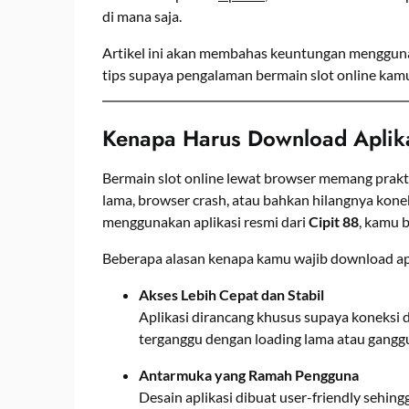
di mana saja.
Artikel ini akan membahas keuntungan mengguna
tips supaya pengalaman bermain slot online kamu
Kenapa Harus Download Aplika
Bermain slot online lewat browser memang praktis
lama, browser crash, atau bahkan hilangnya konek
menggunakan aplikasi resmi dari
Cipit 88
, kamu 
Beberapa alasan kenapa kamu wajib download ap
Akses Lebih Cepat dan Stabil
Aplikasi dirancang khusus supaya koneksi d
terganggu dengan loading lama atau ganggua
Antarmuka yang Ramah Pengguna
Desain aplikasi dibuat user-friendly sehi