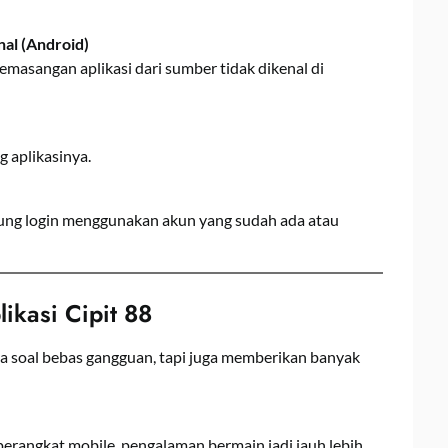
nal (Android)
masangan aplikasi dari sumber tidak dikenal di
g aplikasinya.
gsung login menggunakan akun yang sudah ada atau
ikasi Cipit 88
 soal bebas gangguan, tapi juga memberikan banyak
perangkat mobile, pengalaman bermain jadi jauh lebih