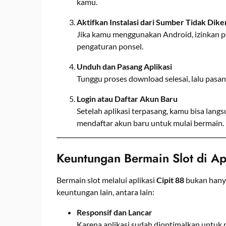
kamu.
Aktifkan Instalasi dari Sumber Tidak Dike
Jika kamu menggunakan Android, izinkan pe
pengaturan ponsel.
Unduh dan Pasang Aplikasi
Tunggu proses download selesai, lalu pasan
Login atau Daftar Akun Baru
Setelah aplikasi terpasang, kamu bisa lan
mendaftar akun baru untuk mulai bermain.
Keuntungan Bermain Slot di Apl
Bermain slot melalui aplikasi
Cipit 88
bukan hanya
keuntungan lain, antara lain:
Responsif dan Lancar
Karena aplikasi sudah dioptimalkan untuk 