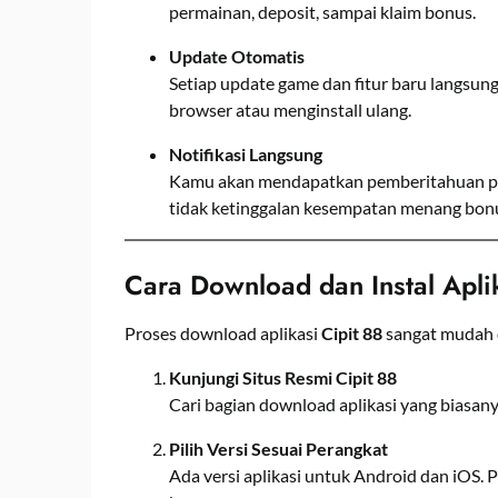
permainan, deposit, sampai klaim bonus.
Update Otomatis
Setiap update game dan fitur baru langsung
browser atau menginstall ulang.
Notifikasi Langsung
Kamu akan mendapatkan pemberitahuan prom
tidak ketinggalan kesempatan menang bon
Cara Download dan Instal Aplik
Proses download aplikasi
Cipit 88
sangat mudah d
Kunjungi Situs Resmi Cipit 88
Cari bagian download aplikasi yang biasany
Pilih Versi Sesuai Perangkat
Ada versi aplikasi untuk Android dan iOS.