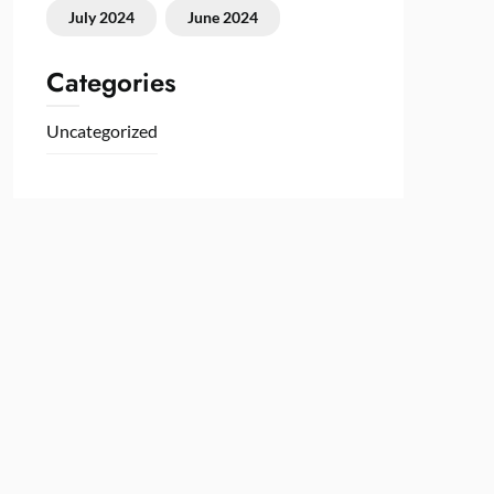
July 2024
June 2024
Categories
Uncategorized