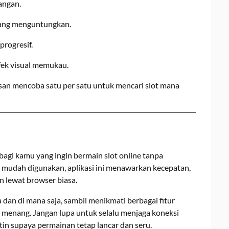
angan.
 yang menguntungkan.
progresif.
efek visual memukau.
osan mencoba satu per satu untuk mencari slot mana
bagi kamu yang ingin bermain slot online tanpa
 mudah digunakan, aplikasi ini menawarkan kecepatan,
 lewat browser biasa.
 dan di mana saja, sambil menikmati berbagai fitur
menang. Jangan lupa untuk selalu menjaga koneksi
tin supaya permainan tetap lancar dan seru.