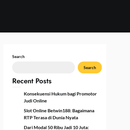
Search
Search
Recent Posts
Konsekuensi Hukum bagi Promotor
Judi Online
Slot Online Betwin188: Bagaimana
RTP Terasa di Dunia Nyata
Dari Modal 50 Ribu Jadi 10 Juta: