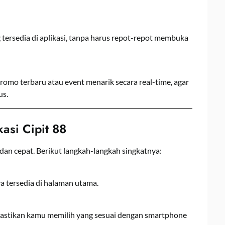
 tersedia di aplikasi, tanpa harus repot-repot membuka
o terbaru atau event menarik secara real-time, agar
us.
asi Cipit 88
an cepat. Berikut langkah-langkah singkatnya:
a tersedia di halaman utama.
 Pastikan kamu memilih yang sesuai dengan smartphone