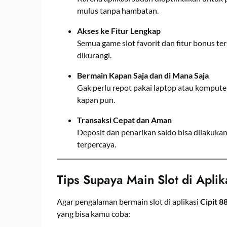
mulus tanpa hambatan.
Akses ke Fitur Lengkap
Semua game slot favorit dan fitur bonus ter
dikurangi.
Bermain Kapan Saja dan di Mana Saja
Gak perlu repot pakai laptop atau komputer
kapan pun.
Transaksi Cepat dan Aman
Deposit dan penarikan saldo bisa dilakuka
terpercaya.
Tips Supaya Main Slot di Aplik
Agar pengalaman bermain slot di aplikasi
Cipit 8
yang bisa kamu coba: