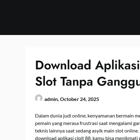
Skip
to
content
Download Aplikasi
Slot Tanpa Gangg
admin,
October 24, 2025
Dalam dunia judi online, kenyamanan bermain menj
pemain yang merasa frustrasi saat mengalami gan
teknis lainnya saat sedang asyik main slot online
download aplikasi
cipit 88
, kamu bisa menikmati 