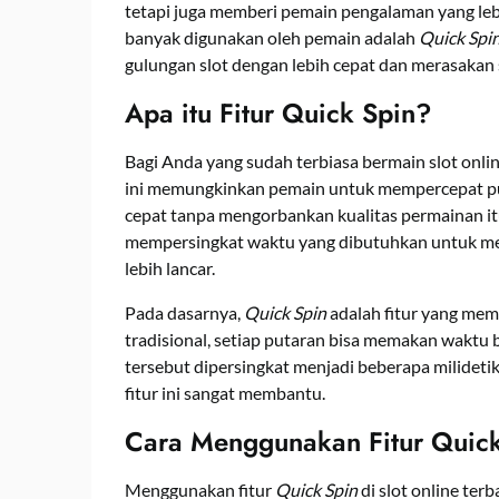
tetapi juga memberi pemain pengalaman yang lebih 
banyak digunakan oleh pemain adalah
Quick Spi
gulungan slot dengan lebih cepat dan merasakan 
Apa itu Fitur Quick Spin?
Bagi Anda yang sudah terbiasa bermain slot onlin
ini memungkinkan pemain untuk mempercepat put
cepat tanpa mengorbankan kualitas permainan itu
mempersingkat waktu yang dibutuhkan untuk mel
lebih lancar.
Pada dasarnya,
Quick Spin
adalah fitur yang mem
tradisional, setiap putaran bisa memakan waktu
tersebut dipersingkat menjadi beberapa milidetik
fitur ini sangat membantu.
Cara Menggunakan Fitur Quick 
Menggunakan fitur
Quick Spin
di slot online terb