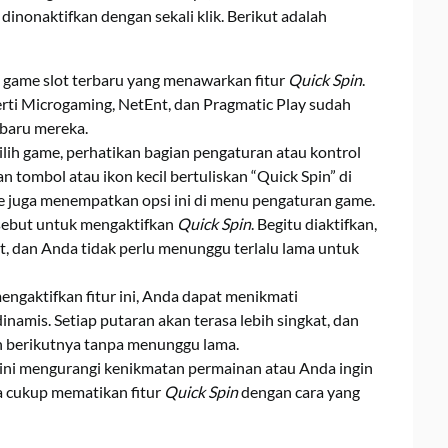
inonaktifkan dengan sekali klik. Berikut adalah
ah game slot terbaru yang menawarkan fitur
Quick Spin
.
rti Microgaming, NetEnt, dan Pragmatic Play sudah
rbaru mereka.
ilih game, perhatikan bagian pengaturan atau kontrol
tombol atau ikon kecil bertuliskan “Quick Spin” di
e juga menempatkan opsi ini di menu pengaturan game.
rsebut untuk mengaktifkan
Quick Spin
. Begitu diaktifkan,
t, dan Anda tidak perlu menunggu terlalu lama untuk
mengaktifkan fitur ini, Anda dapat menikmati
namis. Setiap putaran akan terasa lebih singkat, dan
n berikutnya tanpa menunggu lama.
r ini mengurangi kenikmatan permainan atau Anda ingin
a cukup mematikan fitur
Quick Spin
dengan cara yang