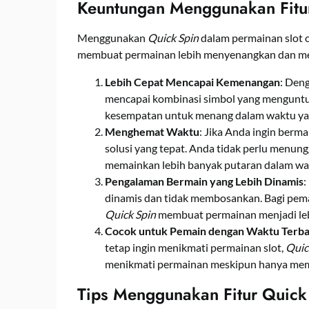
Keuntungan Menggunakan Fitu
Menggunakan
Quick Spin
dalam permainan slot o
membuat permainan lebih menyenangkan dan m
Lebih Cepat Mencapai Kemenangan
: Den
mencapai kombinasi simbol yang menguntung
kesempatan untuk menang dalam waktu yang
Menghemat Waktu
: Jika Anda ingin berm
solusi yang tepat. Anda tidak perlu menung
memainkan lebih banyak putaran dalam wak
Pengalaman Bermain yang Lebih Dinamis
:
dinamis dan tidak membosankan. Bagi pema
Quick Spin
membuat permainan menjadi leb
Cocok untuk Pemain dengan Waktu Terba
tetap ingin menikmati permainan slot,
Quic
menikmati permainan meskipun hanya memi
Tips Menggunakan Fitur Quick