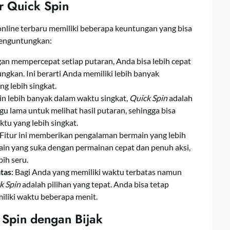
r Quick Spin
nline terbaru memiliki beberapa keuntungan yang bisa
enguntungkan:
gan mempercepat setiap putaran, Anda bisa lebih cepat
kan. Ini berarti Anda memiliki lebih banyak
 lebih singkat.
ain lebih banyak dalam waktu singkat,
Quick Spin
adalah
gu lama untuk melihat hasil putaran, sehingga bisa
tu yang lebih singkat.
 Fitur ini memberikan pengalaman bermain yang lebih
in yang suka dengan permainan cepat dan penuh aksi,
ih seru.
tas
: Bagi Anda yang memiliki waktu terbatas namun
k Spin
adalah pilihan yang tepat. Anda bisa tetap
liki waktu beberapa menit.
 Spin dengan Bijak