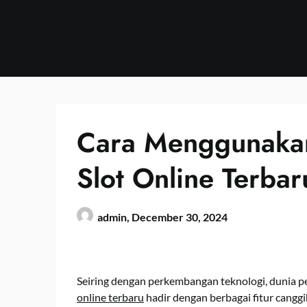
Skip
to
content
Cara Menggunakan 
Slot Online Terbar
admin,
December 30, 2024
Seiring dengan perkembangan teknologi, dunia p
online terbaru
hadir dengan berbagai fitur cangg