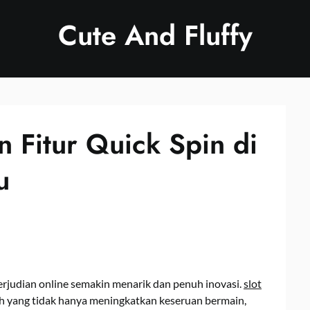
Cute And Fluffy
Fitur Quick Spin di
u
erjudian online semakin menarik dan penuh inovasi.
slot
ih yang tidak hanya meningkatkan keseruan bermain,