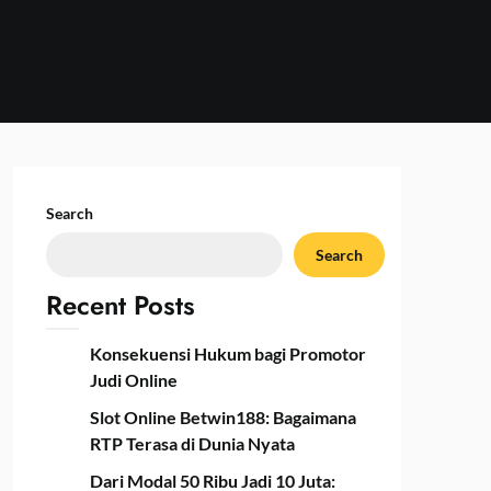
Search
Search
Recent Posts
Konsekuensi Hukum bagi Promotor
Judi Online
Slot Online Betwin188: Bagaimana
RTP Terasa di Dunia Nyata
Dari Modal 50 Ribu Jadi 10 Juta: