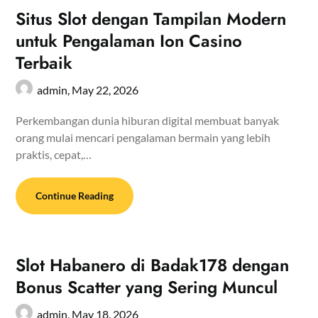
Situs Slot dengan Tampilan Modern
untuk Pengalaman Ion Casino
Terbaik
admin,
May 22, 2026
Perkembangan dunia hiburan digital membuat banyak
orang mulai mencari pengalaman bermain yang lebih
praktis, cepat,…
Continue Reading
Slot Habanero di Badak178 dengan
Bonus Scatter yang Sering Muncul
admin,
May 18, 2026