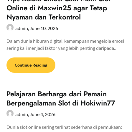
Online di Maxwin25 agar Tetap
Nyaman dan Terkontrol
admin,
June 10, 2026
Dalam dunia hiburan digital, kemampuan mengelola emosi
sering kali menjadi faktor yang lebih penting daripada…
Continue Reading
Pelajaran Berharga dari Pemain
Berpengalaman Slot di Hokiwin77
admin,
June 4, 2026
Dunia slot online sering terlihat sederhana di permukaan: