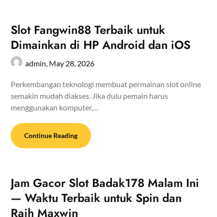
Slot Fangwin88 Terbaik untuk
Dimainkan di HP Android dan iOS
admin,
May 28, 2026
Perkembangan teknologi membuat permainan slot online
semakin mudah diakses. Jika dulu pemain harus
menggunakan komputer,…
Continue Reading
Jam Gacor Slot Badak178 Malam Ini
— Waktu Terbaik untuk Spin dan
Raih Maxwin