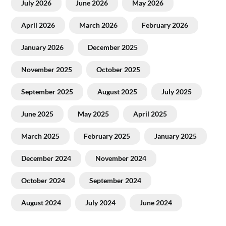
July 2026
June 2026
May 2026
April 2026
March 2026
February 2026
January 2026
December 2025
November 2025
October 2025
September 2025
August 2025
July 2025
June 2025
May 2025
April 2025
March 2025
February 2025
January 2025
December 2024
November 2024
October 2024
September 2024
August 2024
July 2024
June 2024